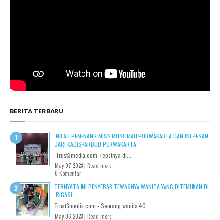
BERITA TERBARU
INILAH PEMENANG MISS MUSLIMAH PURWAKARTA DAN INI PESAN
DARI KADISPARBUD PURWAKARTA
Trust3media.com-Tepatnya di...
May 07 2023 |
Read more
0 Komentar
TERNYATA INI PENYEBAB TEWASNYA WANITA YANG DITEMUKAN DI
IRIGASI
Trust3media.com - Seorang wanita 40...
May 06 2023 |
Read more