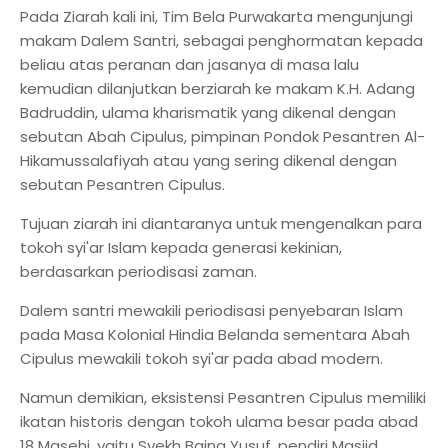
Pada Ziarah kali ini, Tim Bela Purwakarta mengunjungi
makam Dalem Santri, sebagai penghormatan kepada
beliau atas peranan dan jasanya di masa lalu
kemudian dilanjutkan berziarah ke makam K.H. Adang
Badruddin, ulama kharismatik yang dikenal dengan
sebutan Abah Cipulus, pimpinan Pondok Pesantren Al-
Hikamussalafiyah atau yang sering dikenal dengan
sebutan Pesantren Cipulus.
Tujuan ziarah ini diantaranya untuk mengenalkan para
tokoh syi'ar Islam kepada generasi kekinian,
berdasarkan periodisasi zaman.
Dalem santri mewakili periodisasi penyebaran Islam
pada Masa Kolonial Hindia Belanda sementara Abah
Cipulus mewakili tokoh syi'ar pada abad modern.
Namun demikian, eksistensi Pesantren Cipulus memiliki
ikatan historis dengan tokoh ulama besar pada abad
18 Masehi, yaitu Syekh Baing Yusuf, pendiri Masjid