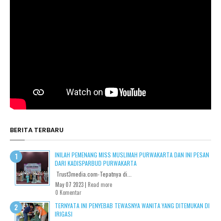
BERITA TERBARU
INILAH PEMENANG MISS MUSLIMAH PURWAKARTA DAN INI PESAN
DARI KADISPARBUD PURWAKARTA
Trust3media.com-Tepatnya di...
May 07 2023 |
Read more
0 Komentar
TERNYATA INI PENYEBAB TEWASNYA WANITA YANG DITEMUKAN DI
IRIGASI