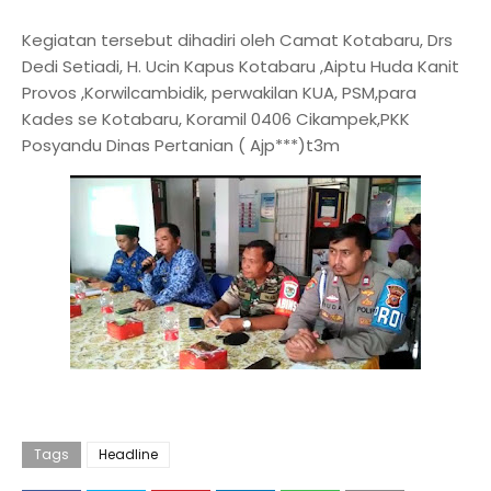
Kegiatan tersebut dihadiri oleh Camat Kotabaru, Drs
Dedi Setiadi, H. Ucin Kapus Kotabaru ,Aiptu Huda Kanit
Provos ,Korwilcambidik, perwakilan KUA, PSM,para
Kades se Kotabaru, Koramil 0406 Cikampek,PKK
Posyandu Dinas Pertanian ( Ajp***)t3m
Tags
Headline