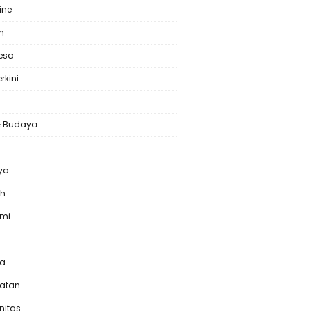
ine
m
Desa
erkini
& Budaya
l
ya
ah
omi
ta
atan
nitas