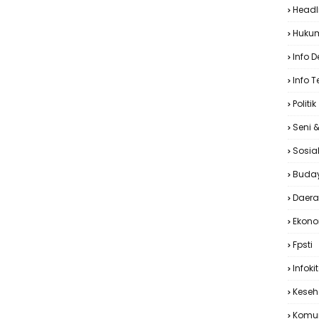
Headl
Huku
Info 
Info T
Politik
Seni 
Sosia
Buda
Daer
Ekon
Fpsti
Infoki
Keseh
Komu