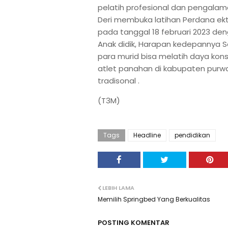
pelatih profesional dan pengalam
Deri membuka latihan Perdana ektra
pada tanggal 18 februari 2023 deng
Anak didik, Harapan kedepannya 
para murid bisa melatih daya kon
atlet panahan di kabupaten purwa
tradisonal .
(T3M)
Tags
Headline
pendidikan
LEBIH LAMA
Memilih Springbed Yang Berkualitas
POSTING KOMENTAR