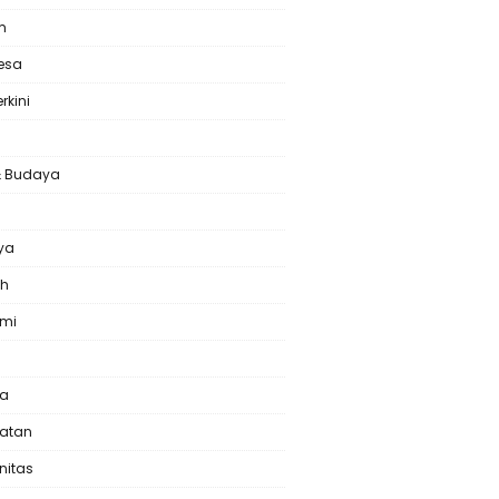
m
Desa
erkini
& Budaya
l
ya
ah
omi
ta
atan
nitas