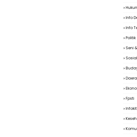
Huku
Info 
Info T
Politik
Seni 
Sosia
Buda
Daer
Ekon
Fpsti
Infoki
Keseh
Komu