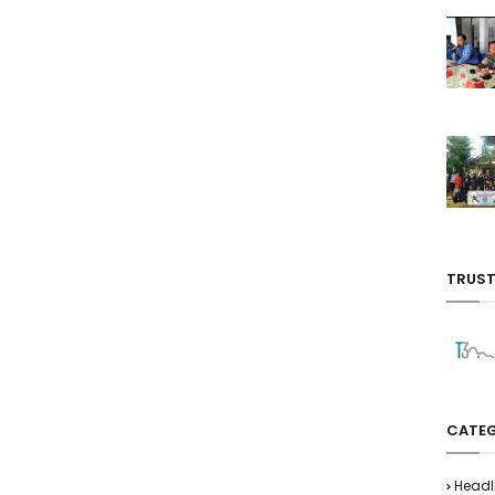
TRUST
CATEG
Headl